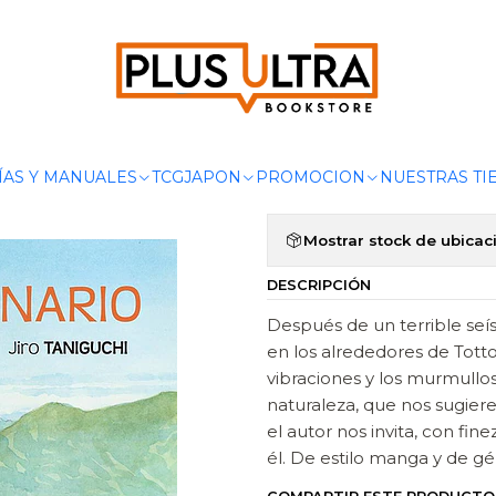
Inicio
MANGAS
SEINEN
EL BOSQUE MILENARIO - PONENT MON
|
EL BOSQUE 
Agregar a la lista de 
ÍAS Y MANUALES
TCG
JAPON
PROMOCION
NUESTRAS TI
Mostrar stock de ubicac
DESCRIPCIÓN
Después de un terrible se
en los alrededores de Totto
vibraciones y los murmullos
naturaleza, que nos sugier
el autor nos invita, con fin
él. De estilo manga y de gé