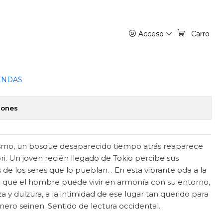
Acceso
Carro
MILENARIO - PONENT MON
favoritos
ENDAS
iones
ísmo, un bosque desaparecido tiempo atrás reaparece
ri. Un joven recién llegado de Tokio percibe sus
 de los seres que lo pueblan. . En esta vibrante oda a la
e que el hombre puede vivir en armonía con su entorno,
eza y dulzura, a la intimidad de ese lugar tan querido para
nero seinen. Sentido de lectura occidental.