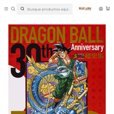
Inicio
MANGAS
SHONEN
DRAGON BALL
DRAGON BALL 30TH ANNIVERSARY SUPER HISTORY BOOK
- JAPÓN