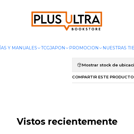
Inicio
POR CATEGORIZAR
DONA LUCA - EDICIONES B
|
DONA LUCA 
Agregar a la lista de 
ÍAS Y MANUALES
TCG
JAPON
PROMOCION
NUESTRAS TI
Mostrar stock de ubicac
COMPARTIR ESTE PRODUCTO
Vistos recientemente