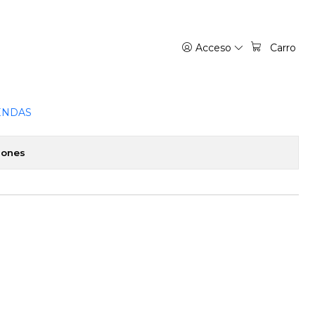
Acceso
Carro
- EDICIONES B
favoritos
ENDAS
iones