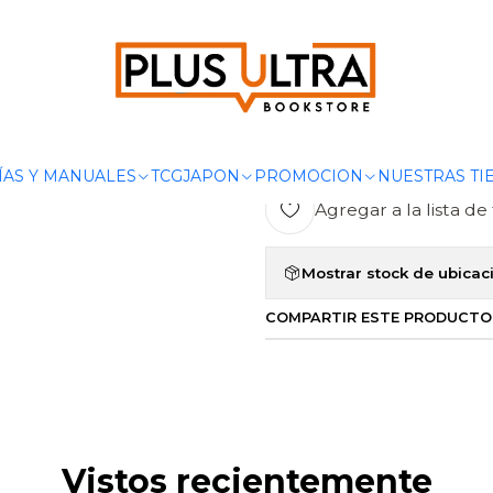
icio
POR CATEGORIZAR
DICCIONARIO DE LAS RELIGIONES - PAID
|
DICCIONARIO
PAID”S
ÍAS Y MANUALES
TCG
JAPON
PROMOCION
NUESTRAS TI
Agregar a la lista de 
Mostrar stock de ubicac
COMPARTIR ESTE PRODUCTO
Vistos recientemente