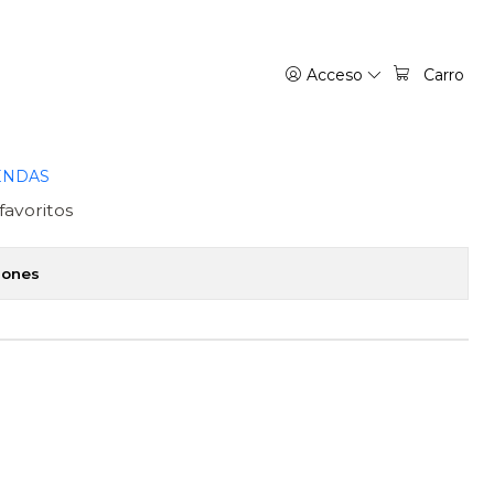
”S
Acceso
Carro
 DE LAS RELIGIONES -
ENDAS
favoritos
iones