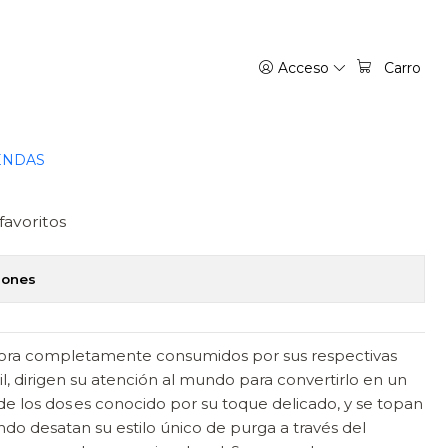
PARTE 02 - PANINI LATAM
Acceso
Carro
PB VOL. 02 NUEVA SERIE:
 PUÑO ROJO PARTE 02 -
M
ENDAS
favoritos
iones
hora completamente consumidos por sus respectivas
, dirigen su atención al mundo para convertirlo en un
de los dos es conocido por su toque delicado, y se topan
do desatan su estilo único de purga a través del