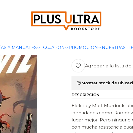
DAREDEVIL TPB VOL. 02 NUEVA SERIE: LA SAGA DEL PUÑO ROJO 
|
DAREDEVIL T
LA SAGA DEL
PANINI LATA
ÍAS Y MANUALES
TCG
JAPON
PROMOCION
NUESTRAS TI
Agregar a la lista de 
Mostrar stock de ubicac
DESCRIPCIÓN
Elektra y Matt Murdock, a
identidades como Daredevil
lugar mejor. Pero ninguno 
con mucha resistencia cuan