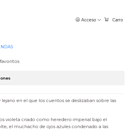
Acceso
Carro
 REINO 01 - MILKY WAY
regar al Carro
Comprar ahora
ENDAS
favoritos
iones
lejano en el que los cuentos se deslizaban sobre las
os violeta criado como heredero imperial bajo el
dolte, el muchacho de ojos azules condenado a las