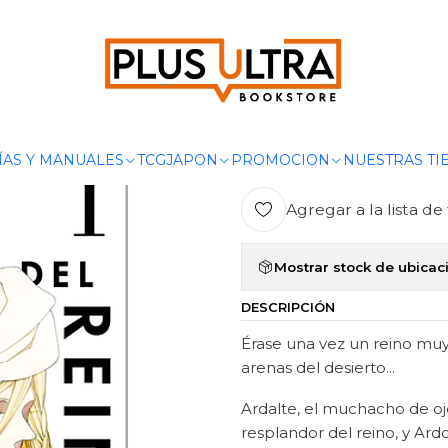
Inicio
MANGAS
SEINEN
CUENTOS DEL REINO 01 - MILKY WAY
|
CUENTOS DEL
Ag
ÍAS Y MANUALES
TCG
JAPON
PROMOCION
NUESTRAS TI
Cantidad
Agregar a la lista de 
Mostrar stock de ubicac
DESCRIPCIÓN
Érase una vez un reino muy 
arenas del desierto...
Ardalte, el muchacho de oj
resplandor del reino, y Ar