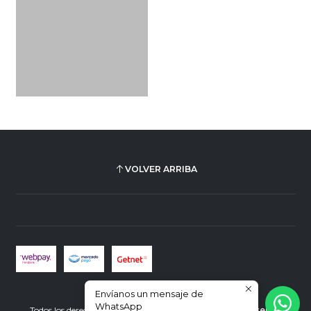
VOLVER ARRIBA
Envíanos un mensaje de
2026 Plus Ultra Librería.
WhatsApp
Todos los derechos reservados.
Desarrollado por Jumpseller
.