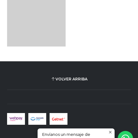
VOLVER ARRIBA
Envíanos un mensaje de
2026 Plus Ultra Librería.