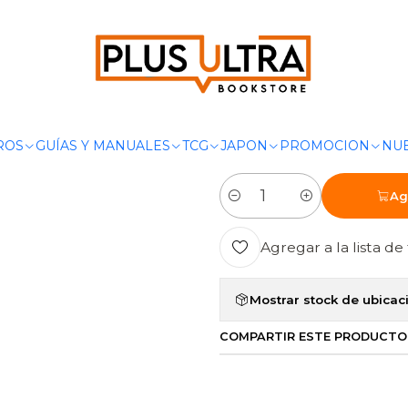
ION
CAZADORES DE SOMBRAS. LOS ORIGENES 3 - PRINCESA MEC
|
CAZADORES 
ORIGENES 3 -
BOOKET
ROS
GUÍAS Y MANUALES
TCG
JAPON
PROMOCION
NUE
Ag
Cantidad
Agregar a la lista de 
Mostrar stock de ubicac
COMPARTIR ESTE PRODUCTO