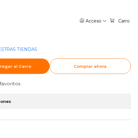
NICA - BOOKET
Acceso
Carro
DE SOMBRAS. LOS
 PRINCESA MECNICA -
STRAS TIENDAS
regar al Carro
Comprar ahora
favoritos
iones