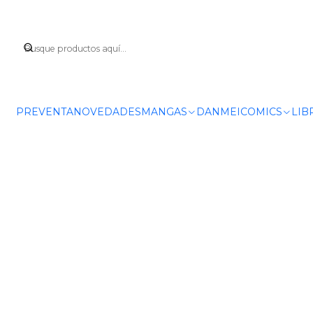
Inicio
PROMOC
PREVENTA
NOVEDADES
MANGAS
DANMEI
COMICS
LIB