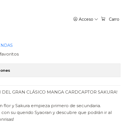
- NORMA
Acceso
Carro
 SAKURA. CLEAR CARD
RMA
ENDAS
favoritos
iones
N DEL GRAN CLÁSICO MANGA CARDCAPTOR SAKURA!
 en flor y Sakura empieza primero de secundaria.
con su querido Syaoran y descubre que podrán ir al
onrisas!