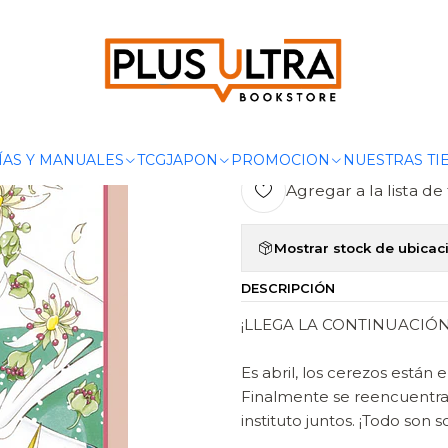
MANGAS
SHOJO
CARDCAPTOR SAKURA. CLEAR CARD ARC 09 
|
CARDCAPTOR
ARC 09 - NO
ÍAS Y MANUALES
TCG
JAPON
PROMOCION
NUESTRAS TI
Agregar a la lista de 
Mostrar stock de ubicac
DESCRIPCIÓN
¡LLEGA LA CONTINUACIÓ
Es abril, los cerezos están
Finalmente se reencuentra 
instituto juntos. ¡Todo son s