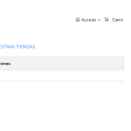
A
Acceso
Carro
 NIGHT 16 - IVREA ESPANA
favoritos
STRAS TIENDAS
iones