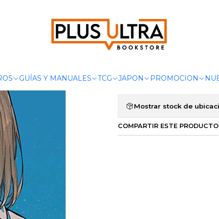
Inicio
MANGAS
SHONEN
CALL OF THE NIGHT 16 - IVREA ESPAN
|
CALL OF THE
Agregar a la lista de 
ROS
GUÍAS Y MANUALES
TCG
JAPON
PROMOCION
NUE
Mostrar stock de ubicac
COMPARTIR ESTE PRODUCTO