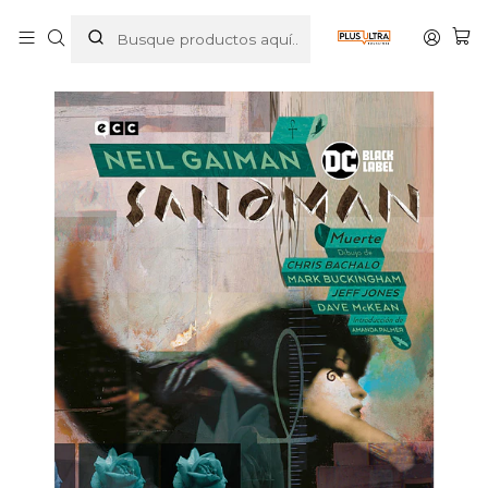
Inicio
COMICS
DC COMICS
BIBLIOTECA SANDMAN VOL. 14: MUERTE - ECC