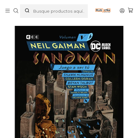
Inicio
COMICS
DC COMICS
BIBLIOTECA SANDMAN VOL. 05: JUEGO A SER T˜ - ECC