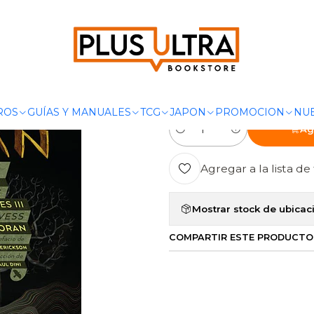
OMICS
DC COMICS
BIBLIOTECA SANDMAN VOL. 03: PAS DE SUE
|
BIBLIOTECA 
SUENOS - EC
ROS
GUÍAS Y MANUALES
TCG
JAPON
PROMOCION
NUE
Ag
Cantidad
Agregar a la lista de 
Mostrar stock de ubicac
COMPARTIR ESTE PRODUCTO