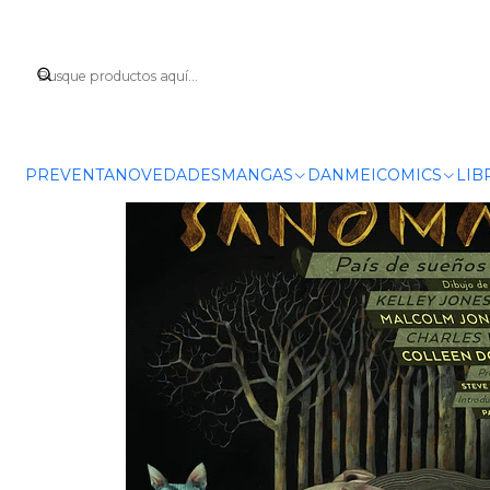
Inicio
C
PREVENTA
NOVEDADES
MANGAS
DANMEI
COMICS
LIB