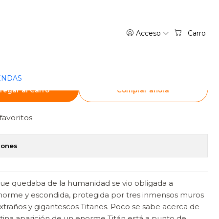
NGA
Acceso
Carro
ITAN 29 - OVNIPRESS
ENDAS
regar al Carro
Comprar ahora
favoritos
iones
o que quedaba de la humanidad se vio obligada a
enorme y escondida, protegida por tres inmensos muros
extraños y gigantescos Titanes. Poco se sabe acerca de
ntina aparición de un enorme Titán está a punto de