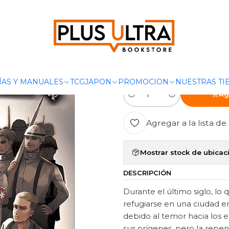
cio
MANGAS
SHONEN
ATTACK ON TITAN 29 - OVNIPRESS MA
|
ATTACK ON T
MANGA
ÍAS Y MANUALES
TCG
JAPON
PROMOCION
NUESTRAS TI
Ag
Cantidad
Agregar a la lista de 
Mostrar stock de ubicac
DESCRIPCIÓN
Durante el último siglo, l
refugiarse en una ciudad 
debido al temor hacia los 
sus orígenes, pero la repe