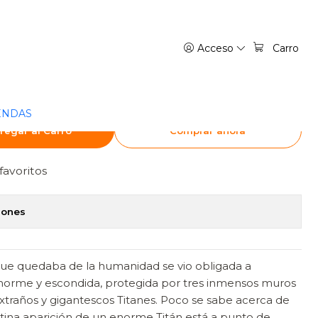
NGA
Acceso
Carro
ITAN 25 - OVNIPRESS
ENDAS
regar al Carro
Comprar ahora
favoritos
iones
o que quedaba de la humanidad se vio obligada a
enorme y escondida, protegida por tres inmensos muros
extraños y gigantescos Titanes. Poco se sabe acerca de
ntina aparición de un enorme Titán está a punto de