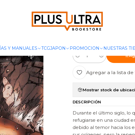
cio
MANGAS
SHONEN
ATTACK ON TITAN 25 - OVNIPRESS MA
|
ATTACK ON T
MANGA
ÍAS Y MANUALES
TCG
JAPON
PROMOCION
NUESTRAS TI
Ag
Cantidad
Agregar a la lista de 
Mostrar stock de ubicac
DESCRIPCIÓN
Durante el último siglo, l
refugiarse en una ciudad 
debido al temor hacia los 
sus orígenes, pero la repe