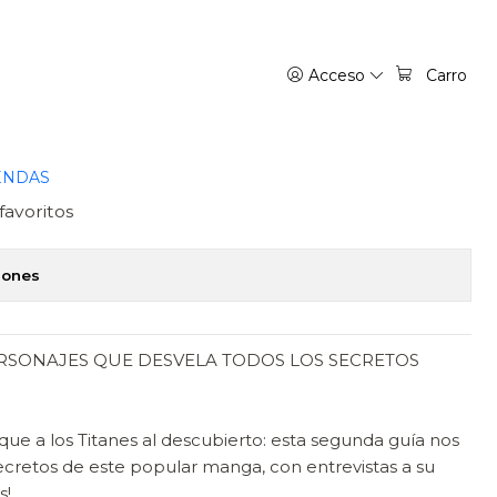
RMA
Acceso
Carro
S TITANES OUTSIDE -
ENDAS
favoritos
iones
ERSONAJES QUE DESVELA TODOS LOS SECRETOS
e a los Titanes al descubierto: esta segunda guía nos
ecretos de este popular manga, con entrevistas a su
s!