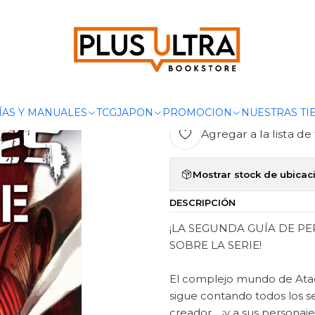
cio
MANGAS
SHONEN
ATAQUE A LOS TITANES OUTSIDE - NO
|
ATAQUE A LO
NORMA
ÍAS Y MANUALES
TCG
JAPON
PROMOCION
NUESTRAS TI
Agregar a la lista de 
Mostrar stock de ubicac
DESCRIPCIÓN
¡LA SEGUNDA GUÍA DE P
SOBRE LA SERIE!
El complejo mundo de Ataqu
sigue contando todos los s
creador… ¡y a sus personaje