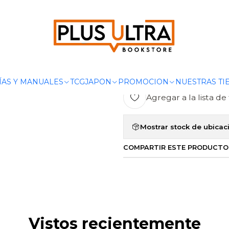
POR CATEGORIZAR
ARSENE LUPIN VS HERLOCK SHOLMES - B
|
ARSENE LUPI
BOOKET
ÍAS Y MANUALES
TCG
JAPON
PROMOCION
NUESTRAS TI
Agregar a la lista de 
Mostrar stock de ubicac
COMPARTIR ESTE PRODUCTO
Vistos recientemente