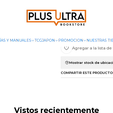
POR CATEGORIZAR
ARSENE LUPIN, CONTRA HERLOCK SHOLMS 
|
ARSENE LUP
SHOLMS - A
ÍAS Y MANUALES
TCG
JAPON
PROMOCION
NUESTRAS TI
Agregar a la lista de 
Mostrar stock de ubicac
COMPARTIR ESTE PRODUCTO
Vistos recientemente