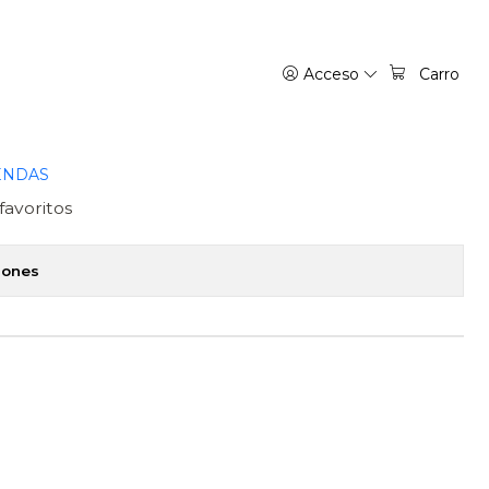
- ALMA
Acceso
Carro
IN, CONTRA HERLOCK
LMA
ENDAS
favoritos
iones