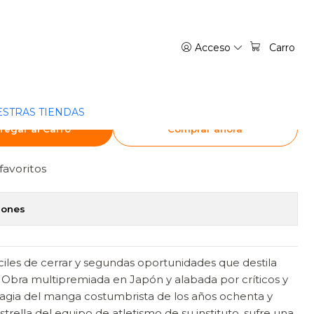
MODOMO
Acceso
Carro
NDO CESA LA LLUVIA 02 -
STRAS TIENDAS
regar al Carro
Comprar ahora
favoritos
iones
ciles de cerrar y segundas oportunidades que destila
Obra multipremiada en Japón y alabada por críticos y
agia del manga costumbrista de los años ochenta y
trella del equipo de atletismo de su instituto, sufre una