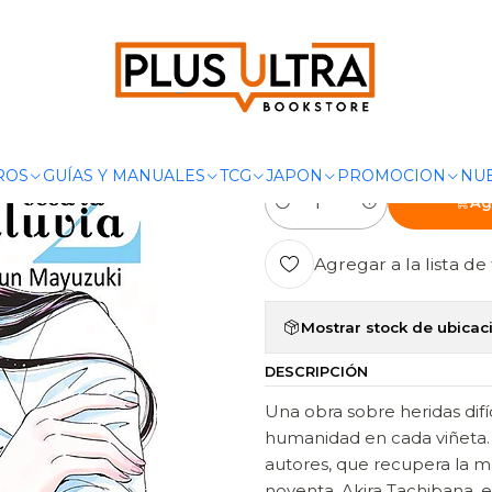
MANGAS
SHOJO
AMOR ES CUANDO CESA LA LLUVIA 02 - TO
|
AMOR ES CUA
TOMODOMO
ROS
GUÍAS Y MANUALES
TCG
JAPON
PROMOCION
NUE
Ag
Cantidad
Agregar a la lista de 
Mostrar stock de ubicac
DESCRIPCIÓN
Una obra sobre heridas difí
humanidad en cada viñeta. 
autores, que recupera la m
noventa. Akira Tachibana, es