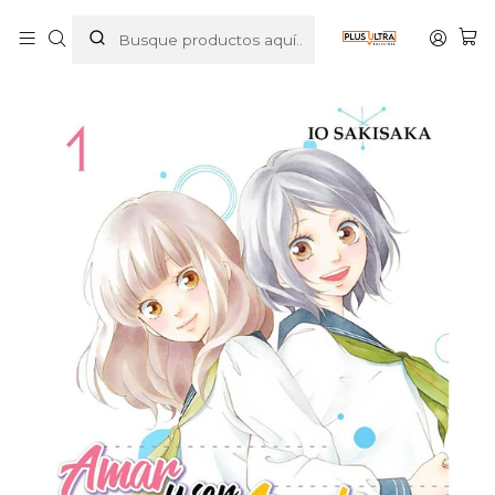
Inicio
MANGAS
SHOJO
AMAR Y SER AMADO, DEJAR Y SER DEJADO 01 - IVREA
ESPANA