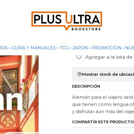
GUIAS Y MANUALES
IDIOMAS
ALEMÁN PARA EL VIAJERO 5 - GEO
|
ALEMÁN PARA
GEOPLANET
ROS
GUÍAS Y MANUALES
TCG
JAPON
PROMOCION
NUE
Agregar a la lista de 
Mostrar stock de ubicac
DESCRIPCIÓN
Alemán para el viajero será
que tienen como lengua ofi
y disfrutar aún más del viaje
COMPARTIR ESTE PRODUCTO