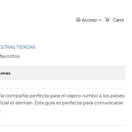
PLANETA
Acceso
Carro
 EL VIAJERO 5 -
A
STRAS TIENDAS
favoritos
iones
 la compañía perfecta para el viajero rumbo a los países
cial el alemán. Esta guía es perfecta para comunicarse
.